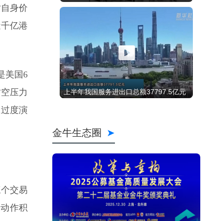
对自身价
近千亿港
是美国6
沽空压力
在过度演
三个交易
，动作积