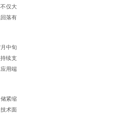
，不仅大
续回落有
7月中旬
得持续支
I应用端
联储紧缩
现技术面