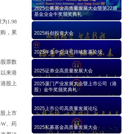
1.98
回购，累
购股票数
年以来港
来港股上
港股上市
-W、药