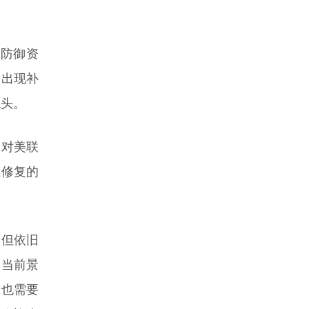
息防御资
始出现补
龙头。
场对美联
值修复的
，但依旧
是当前景
者也需要