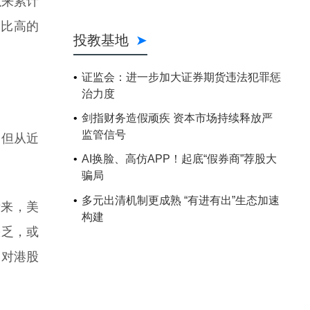
以来累计
占比高的
，但从近
看来，美
缺乏，或
场对港股