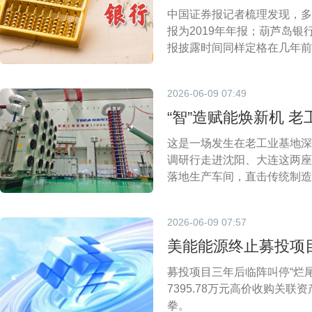
中国证券报记者梳理发现，多
报为2019年年报；葫芦岛
报披露时间同样定格在几年前
公众查阅信息的技术围墙，银
2026-06-09 07:49
“智”造赋能焕新机 
这是一场发生在老工业基地深
调研行走进沈阳、大连这两座
落地生产车间，直击传统制造
2026-06-09 07:57
美能能源终止募投项目
募投项目三年后临阵叫停“烂尾
7395.78万元高价收购关
拳。