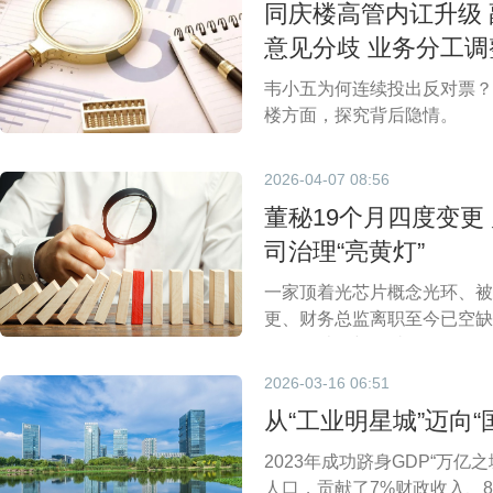
同庆楼高管内讧升级
意见分歧 业务分工调
韦小五为何连续投出反对票？
楼方面，探究背后隐情。
2026-04-07 08:56
董秘19个月四度变更
司治理“亮黄灯”
一家顶着光芯片概念光环、被
更、财务总监离职至今已空缺
易，累计金额超过5.5亿元
达20%至27.46%。
2026-03-16 06:51
从“工业明星城”迈向
2023年成功跻身GDP“万
人口，贡献了7%财政收入、