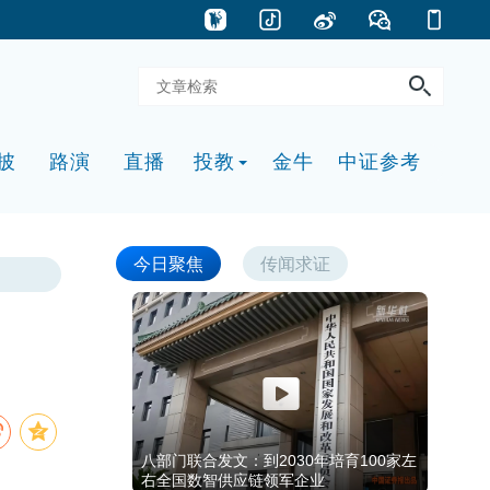
披
路演
直播
投教
金牛
中证参考
今日聚焦
传闻求证
八部门联合发文：到2030年培育100家左
右全国数智供应链领军企业