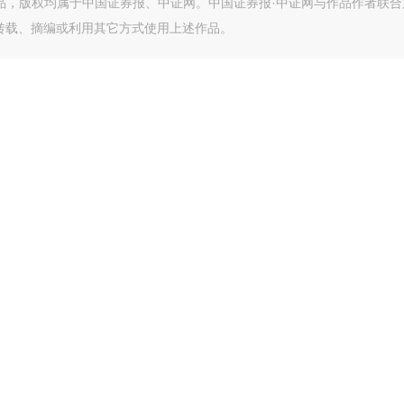
作品，版权均属于中国证券报、中证网。中国证券报·中证网与作品作者联合
转载、摘编或利用其它方式使用上述作品。