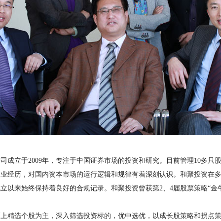
立于2009年，专注于中国证券市场的投资和研究。目前管理10多只
从业经历，对国内资本市场的运行逻辑和规律有着深刻认识。和聚投资在
立以来始终保持着良好的合规记录。和聚投资曾获第2、4届股票策略“金
而上精选个股为主，深入筛选投资标的，优中选优，以成长股策略和拐点