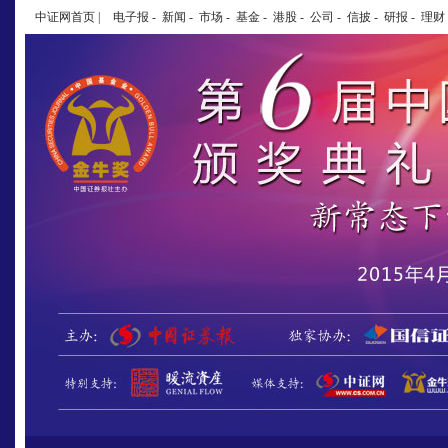
中证网首页
|
电子报
-
新闻
-
市场
-
基金
-
港股
-
公司
-
信披
-
研报
-
理财