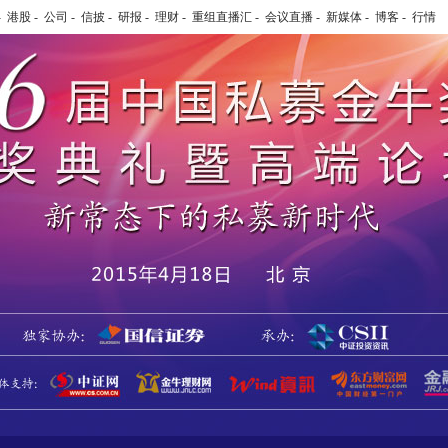
-
港股
-
公司
-
信披
-
研报
-
理财
-
重组直播汇
-
会议直播
-
新媒体
-
博客
-
行情