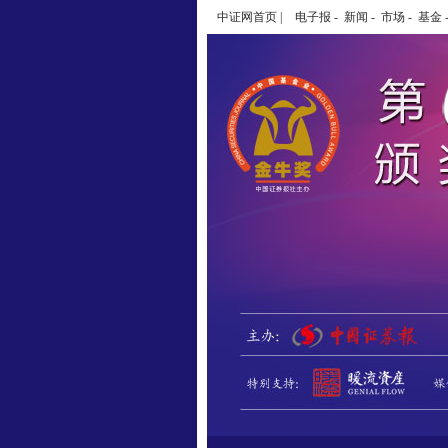
中证网首页
|
电子报
-
新闻
-
市场
-
基金