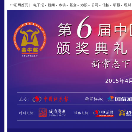
中证网首页
|
电子报
-
新闻
-
市场
-
基金
-
港股
-
公司
-
信披
-
研报
-
理财