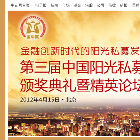
中证网首页
|
电子报
-
新闻
-
市场
-
基金
-
港股
-
公司
-
信披
-
研报
-
理财