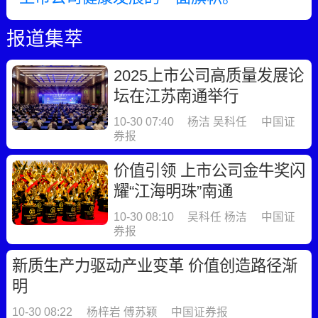
报道集萃
2025上市公司高质量发展论
坛在江苏南通举行
10-30 07:40
杨洁 吴科任
中国证
券报
价值引领 上市公司金牛奖闪
耀“江海明珠”南通
10-30 08:10
吴科任 杨洁
中国证
券报
新质生产力驱动产业变革 价值创造路径渐
明
10-30 08:22
杨梓岩 傅苏颖
中国证券报