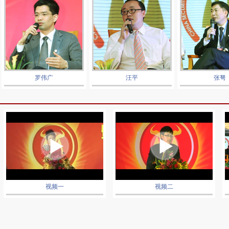
罗伟广
汪平
张弩
视频一
视频二