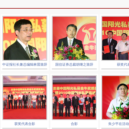
中证报社长兼总编辑林晨致辞
国信证券总裁胡继之致辞
获奖代
获奖代表合影
合影
朱少平在活动