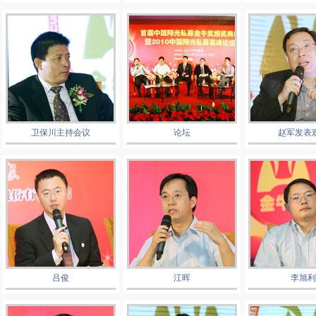
卫保川主持会议
论坛
赵军发表
吕俊
江晖
李旭利