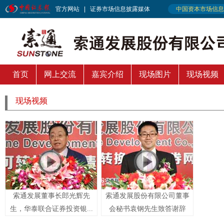
首页
网上交流
嘉宾介绍
现场图片
现场视频
公司风采
现场视频
索通发展董事长郎光辉先
索通发展股份有限公司董事
生，华泰联合证券投资银...
会秘书袁钢先生致答谢辞