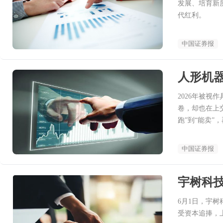
发展、培育新
代红利。
中国证券报
人形机
2026年被
卷，却也在上
跑”到“能卖”
中国证券报
宇树科技
6月1日，宇
受资本追捧，