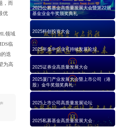
题，而
最优
ML领域
DS临
物的迭
有望为高
声