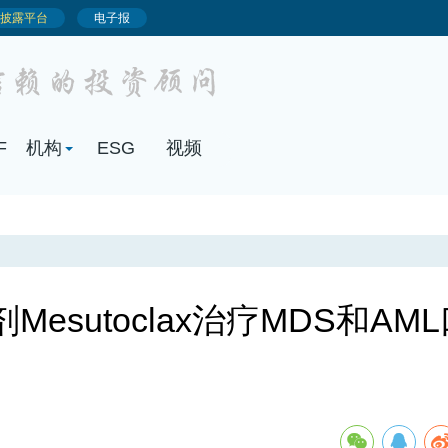
esutoclax治疗MDS和AM