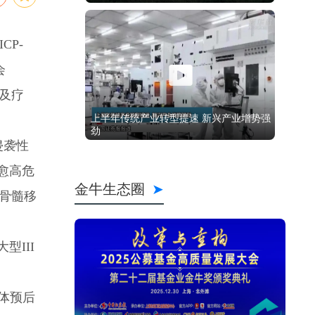
CP-
会
性及疗
侵袭性
愈高危
骨髓移
III
体预后