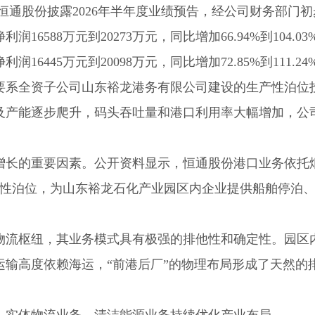
恒通股份披露2026年半年度业绩预告，经公司财务部门初
6588万元到20273万元，同比增加66.94%到104.03
445万元到20098万元，同比增加72.85%到111.24
要系全资子公司山东裕龙港务有限公司建设的生产性泊位
及产能逐步爬升，码头吞吐量和港口利用率大幅增加，公
增长的重要因素。公开资料显示，恒通股份港口业务依托
产性泊位，为山东裕龙石化产业园区内企业提供船舶停泊
物流枢纽，其业务模式具有极强的排他性和确定性。园区
输高度依赖海运，“前港后厂”的物理布局形成了天然的