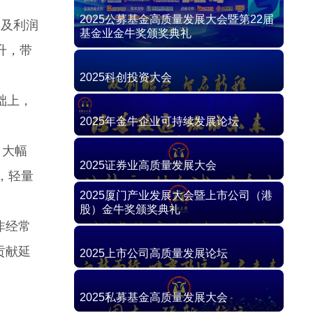
入及利润
升，带
础上，
，大幅
，轻量
非经常
贡献延