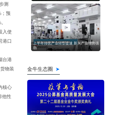
步测
%；预
%。
投入使
司港口
烟台港
、货物装
内核心
排他性