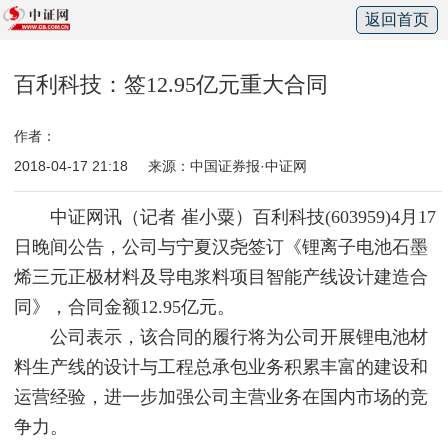
返回首页
百利科技：签12.95亿元重大合同
作者：
2018-04-17 21:18
来源：中国证券报·中证网
中证网讯（记者 崔小粟）百利科技(603959)4月17
日晚间公告，公司与宁夏汉尧签订《锂离子电池石墨
烯三元正极材料及导电浆料项目智能产线设计建造合
同》，合同金额12.95亿元。
公司表示，该合同的履行将为公司开展锂电池材
料生产线的设计与工程总承包业务积累丰富的建设和
运营经验，进一步加强公司主营业务在国内市场的竞
争力。