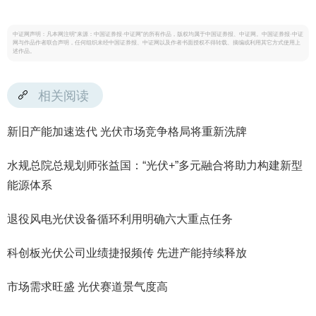
中证网声明：凡本网注明“来源：中国证券报·中证网”的所有作品，版权均属于中国证券报、中证网。中国证券报·中证
网与作品作者联合声明，任何组织未经中国证券报、中证网以及作者书面授权不得转载、摘编或利用其它方式使用上
述作品。
相关阅读
新旧产能加速迭代 光伏市场竞争格局将重新洗牌
水规总院总规划师张益国：“光伏+”多元融合将助力构建新型
能源体系
退役风电光伏设备循环利用明确六大重点任务
科创板光伏公司业绩捷报频传 先进产能持续释放
市场需求旺盛 光伏赛道景气度高