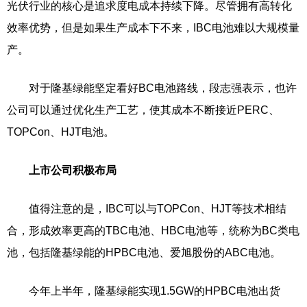
光伏行业的核心是追求度电成本持续下降。尽管拥有高转化
效率优势，但是如果生产成本下不来，IBC电池难以大规模量
产。
对于隆基绿能坚定看好BC电池路线，段志强表示，也许
公司可以通过优化生产工艺，使其成本不断接近PERC、
TOPCon、HJT电池。
上市公司积极布局
值得注意的是，IBC可以与TOPCon、HJT等技术相结
合，形成效率更高的TBC电池、HBC电池等，统称为BC类电
池，包括隆基绿能的HPBC电池、爱旭股份的ABC电池。
今年上半年，隆基绿能实现1.5GW的HPBC电池出货