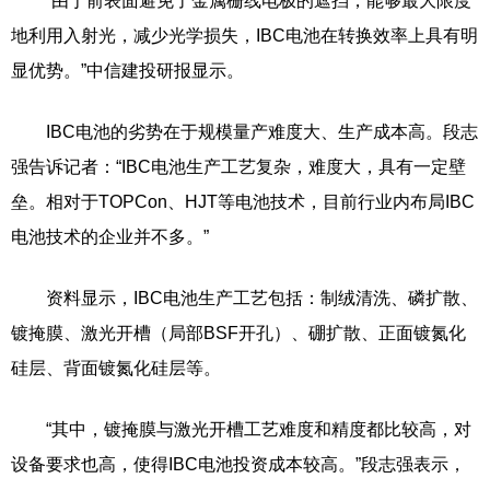
“由于前表面避免了金属栅线电极的遮挡，能够最大限度
地利用入射光，减少光学损失，IBC电池在转换效率上具有明
显优势。”中信建投研报显示。
IBC电池的劣势在于规模量产难度大、生产成本高。段志
强告诉记者：“IBC电池生产工艺复杂，难度大，具有一定壁
垒。相对于TOPCon、HJT等电池技术，目前行业内布局IBC
电池技术的企业并不多。”
资料显示，IBC电池生产工艺包括：制绒清洗、磷扩散、
镀掩膜、激光开槽（局部BSF开孔）、硼扩散、正面镀氮化
硅层、背面镀氮化硅层等。
“其中，镀掩膜与激光开槽工艺难度和精度都比较高，对
设备要求也高，使得IBC电池投资成本较高。”段志强表示，