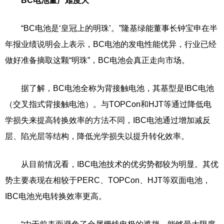
BC电池量产难度大
“BC电池是‘皇冠上的明珠’。”隆基绿能董事长钟宝申在半
年报业绩说明会上表示，BC电池的发电性能优异，行业已经
做好准备摘取这颗“明珠”，BC电池会真正走向市场。
据了解，BC电池全称为背接触电池，其基型是IBC电池
（交叉指式背接触电池）。与TOPCon和HJT等通过降低电
学损失来提高转换效率的方法不同，IBC电池通过增加减反
层、陷光层等结构，降低光学损失以提升转化效率。
从目前情况看，IBC电池技术的优劣势都较为明显。其优
势主要表现在相较于PERC、TOPCon、HJT等双面电池，
IBC电池光电转换效率更高。