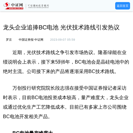
返回首页
龙头企业追捧BC电池 光伏技术路线引发热议
罗京
中国证券报·中证网
2023-09-07 05:59
近期，光伏技术路线之争引发市场热议。隆基绿能在业
绩说明会上表示，接下来5到6年，BC电池会是晶硅电池中的
绝对主流。公司接下来的产品将逐渐采用BC技术路线。
万创投行研究院院长段志强在接受中国证券报记者采访
时表示，目前BC电池投资成本较高，量产难度大，龙头企业
或通过优化生产工艺降低成本。目前已有多家上市公司围绕
BC电池开发相关产品。