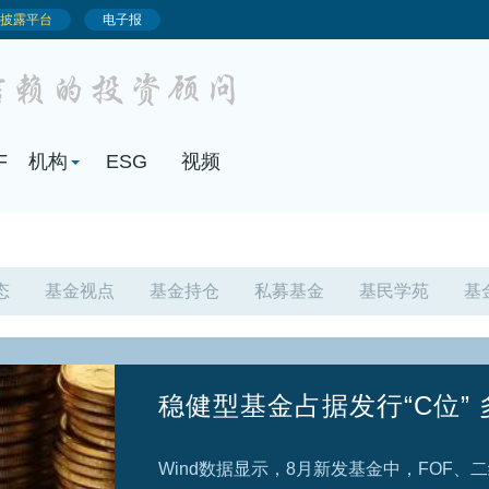
态
基金视点
基金持仓
私募基金
基民学苑
基
“顺势向下”还是“迎难而上
近期，MLCC龙头三环集团、存储芯片龙