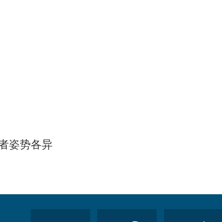
）
资者姿势各异