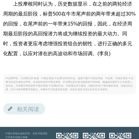
上投摩根同时认为，历史数据显示，在之前的两轮经济
周期的最后阶段，标普500在牛市尾声前的两年带来超过30%
的回报，在尾声前的一年带来15%的回报，因此，在经济周
期最后阶段的高回报潜力将成为继续投资的最大动力。同
时，投资者更应考虑增强投资组合的韧性，进行正确的多元
化配置，以应对潜在的高波动和市场回调。(李良)
中证网声明：凡本网注明“来源：中国证券报·中证网”的所有作品，版权均属于中国证券报、中证网。中国证券报·中证
网与作品作者联合声明，任何组织未经中国证券报、中证网以及作者书面授权不得转载、摘编或利用其它方式使用上
述作品。凡本网注明来源非中国证券报·中证网的作品，均转载自其它媒体，转载目的在于更好服务读者、传递信息之
需，并不代表本网赞同其观点，本网亦不对其真实性负责，持异议者应与原出处单位主张权利。
相关阅读
中国证券报社版权所有，未经书面授权
不得复制或建立镜像。