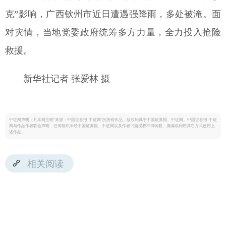
克”影响，广西钦州市近日遭遇强降雨，多处被淹。面
对灾情，当地党委政府统筹多方力量，全力投入抢险
救援。
新华社记者 张爱林 摄
中证网声明：凡本网注明“来源：中国证券报·中证网”的所有作品，版权均属于中国证券报、中证网。中国证券报·中证
网与作品作者联合声明，任何组织未经中国证券报、中证网以及作者书面授权不得转载、摘编或利用其它方式使用上
述作品。
相关阅读