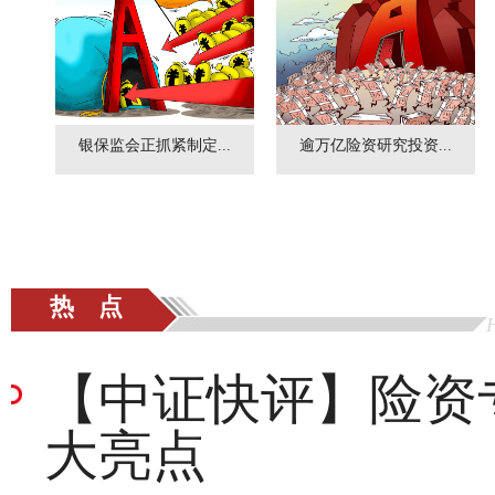
银保监会正抓紧制定...
逾万亿险资研究投资...
热 点
【中证快评】险资
大亮点