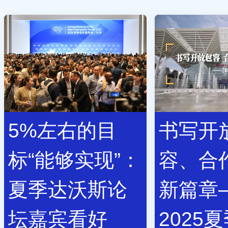
5%左右的目
书写开
标“能够实现”：
容、合
夏季达沃斯论
新篇章
坛嘉宾看好
2025