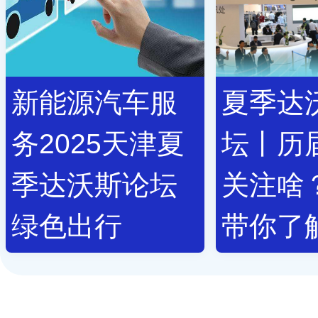
新能源汽车服
夏季达
务2025天津夏
坛丨历
季达沃斯论坛
关注啥
绿色出行
带你了