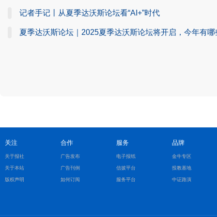
记者手记丨从夏季达沃斯论坛看“AI+”时代
夏季达沃斯论坛｜2025夏季达沃斯论坛将开启，今年有
关注
合作
服务
品牌
关于报社
广告发布
电子报纸
金牛专区
关于本站
广告刊例
信披平台
投教基地
版权声明
如何订阅
服务平台
中证路演