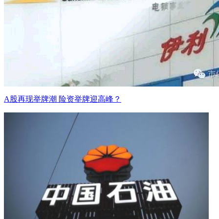
A股再现举牌潮 险资举牌迎高峰？