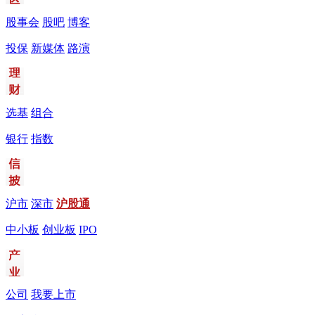
股事会
股吧
博客
投保
新媒体
路演
选基
组合
银行
指数
沪市
深市
沪股通
中小板
创业板
IPO
公司
我要上市