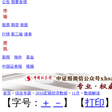
公告
我要发债
股票
期货
港股
行情
新三板
债券
新闻
海外
基金
中国证券报
视频
首页
>
综合专题
>
2016宏观经济数据
>
11月
>
数据解读
【字号：
＋
－
】 【
打印
】