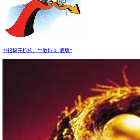
中报揭开机构、牛散持仓“底牌”