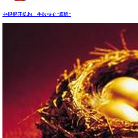
中报揭开机构、牛散持仓“底牌”