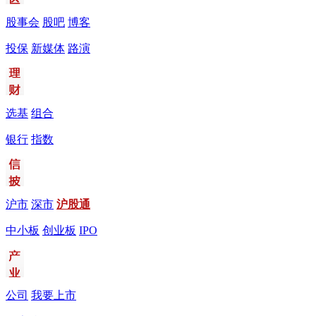
股事会
股吧
博客
投保
新媒体
路演
选基
组合
银行
指数
沪市
深市
沪股通
中小板
创业板
IPO
公司
我要上市