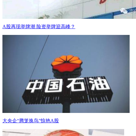
A股再现举牌潮 险资举牌迎高峰？
大央企“腾笼换鸟”惊艳A股