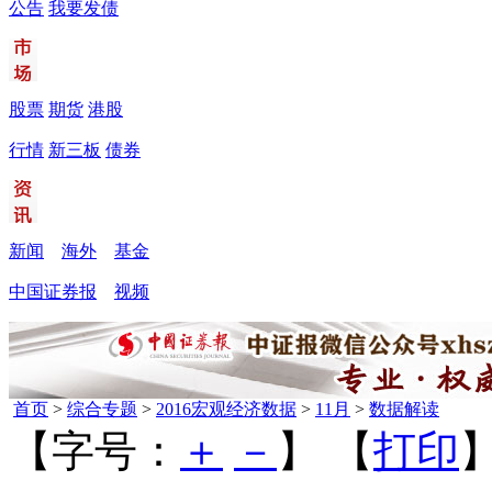
公告
我要发债
股票
期货
港股
行情
新三板
债券
新闻
海外
基金
中国证券报
视频
首页
>
综合专题
>
2016宏观经济数据
>
11月
>
数据解读
【字号：
＋
－
】 【
打印
】