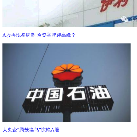
A股再现举牌潮 险资举牌迎高峰？
大央企“腾笼换鸟”惊艳A股