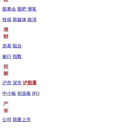
股事会
股吧
博客
投保
新媒体
路演
选基
组合
银行
指数
沪市
深市
沪股通
中小板
创业板
IPO
公司
我要上市