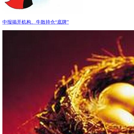
中报揭开机构、牛散持仓“底牌”