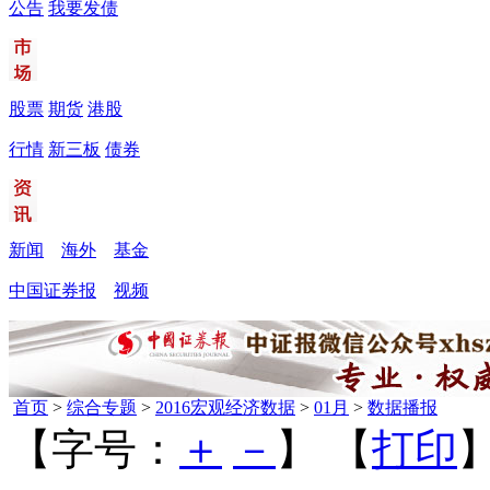
公告
我要发债
股票
期货
港股
行情
新三板
债券
新闻
海外
基金
中国证券报
视频
首页
>
综合专题
>
2016宏观经济数据
>
01月
>
数据播报
【字号：
＋
－
】 【
打印
】