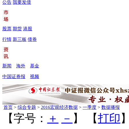
公告
我要发债
股票
期货
港股
行情
新三板
债券
新闻
海外
基金
中国证券报
视频
首页
>
综合专题
>
2016宏观经济数据
>
一季度
>
数据播报
【字号：
＋
－
】 【
打印
】