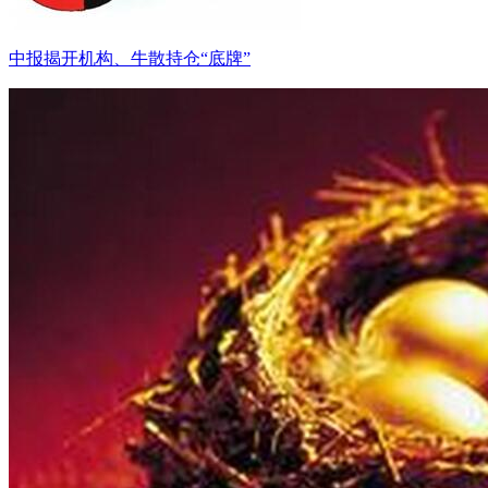
中报揭开机构、牛散持仓“底牌”