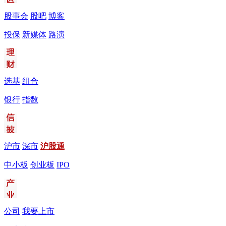
股事会
股吧
博客
投保
新媒体
路演
选基
组合
银行
指数
沪市
深市
沪股通
中小板
创业板
IPO
公司
我要上市