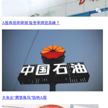
A股再现举牌潮 险资举牌迎高峰？
大央企“腾笼换鸟”惊艳A股