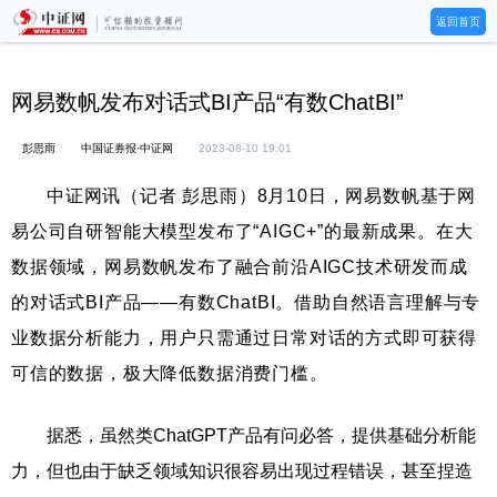
返回首页
网易数帆发布对话式BI产品“有数ChatBI”
彭思雨
中国证券报·中证网
2023-08-10 19:01
中证网讯（记者 彭思雨）8月10日，网易数帆基于网
易公司自研智能大模型发布了“AIGC+”的最新成果。在大
数据领域，网易数帆发布了融合前沿AIGC技术研发而成
的对话式BI产品——有数ChatBI。借助自然语言理解与专
业数据分析能力，用户只需通过日常对话的方式即可获得
可信的数据，极大降低数据消费门槛。
据悉，虽然类ChatGPT产品有问必答，提供基础分析能
力，但也由于缺乏领域知识很容易出现过程错误，甚至捏造