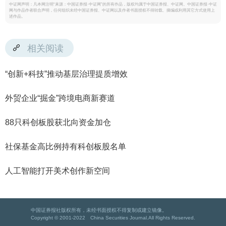
中证网声明：凡本网注明“来源：中国证券报·中证网”的所有作品，版权均属于中国证券报、中证网。中国证券报·中证
网与作品作者联合声明，任何组织未经中国证券报、中证网以及作者书面授权不得转载、摘编或利用其它方式使用上
述作品。
相关阅读
“创新+科技”推动基层治理提质增效
外贸企业“掘金”跨境电商新赛道
88只科创板股获北向资金加仓
社保基金高比例持有科创板股名单
人工智能打开美术创作新空间
中国证券报社版权所有，未经书面授权不得复制或建立镜像。
Copyright © 2001-2022 China Securities Journal.All Rights Reserved.