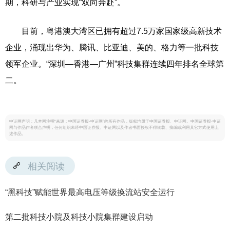
期，科研与产业实现“双向奔赴”。
目前，粤港澳大湾区已拥有超过7.5万家国家级高新技术
企业，涌现出华为、腾讯、比亚迪、美的、格力等一批科技
领军企业。“深圳—香港—广州”科技集群连续四年排名全球第
二。
中证网声明：凡本网注明“来源：中国证券报·中证网”的所有作品，版权均属于中国证券报、中证网。中国证券报·中证
网与作品作者联合声明，任何组织未经中国证券报、中证网以及作者书面授权不得转载、摘编或利用其它方式使用上
述作品。
相关阅读
“黑科技”赋能世界最高电压等级换流站安全运行
第二批科技小院及科技小院集群建设启动