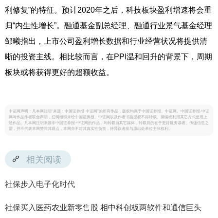
利修复”的特征。预计2020年之后，科技板块盈利增速将会重
归“内生性增长”。融通基金副总经理、融通行业景气基金经理
邹曦指出，上市公司盈利增长数据和行业经营状况将提供清
晰的投资主线。相比较而言，在PPI温和回升的背景下，周期
板块或将获得更好的超额收益。
中证网声明：凡本网注明“来源：中国证券报·中证网”的所有作品，版权均属于中国证券报、中证网。中国证券报·中证
网与作品作者联合声明，任何组织未经中国证券报、中证网以及作者书面授权不得转载、摘编或利用其它方式使用上
述作品。凡本网注明来源非中国证券报·中证网的作品，均转载自其它媒体，转载目的在于更好服务读者、传递信息之
需，并不代表本网赞同其观点，本网亦不对其真实性负责，持异议者应与原出处单位主张权利。
相关阅读
社保步入电子化时代
社保买入医药农业新零售股 相中科创板两软件和通信巨头