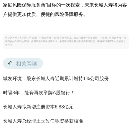
家庭风险保障服务商”目标的一次探索，未来长城人寿将为客
户提供更加优质、便捷的风险保障服务。
中证网声明：凡本网注明“来源：中国证券报·中证网”的所有作品，版权均属于中国证券报、中证网。中国证券报·中证
网与作品作者联合声明，任何组织未经中国证券报、中证网以及作者书面授权不得转载、摘编或利用其它方式使用上
述作品。
相关阅读
城发环境：股东长城人寿近期累计增持1%公司股份
时隔8年，险资再次举牌A股银行！
长城人寿拟新增注册资本6.88亿元
长城人寿总经理王玉改任职资格获核准