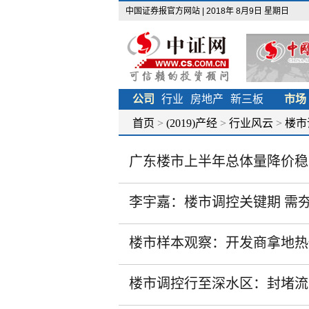
中国证券报官方网站 | 2018年
8月9日 星期日
公司
行业
房地产
新三板
市场
首页
>
(2019)产经
>
行业风云
>
楼市
广东楼市上半年总体量降价稳
李宇嘉：楼市调控关键期 需
楼市样本观察：开发商拿地热
楼市调控行至深水区：封堵流