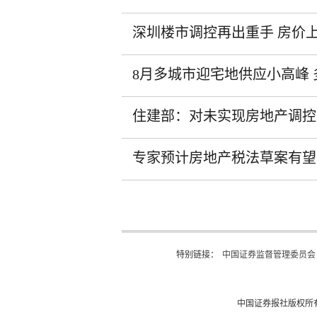
深圳楼市调控再出重手 房价
8月多城市迎宅地供应小高峰
住建部：对未实现房地产调控
专家预计房地产税法草案有望
特别链接：
中国证券监督管理委员会
中国证券报社版权所有，