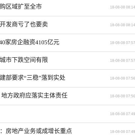
购区域扩至全市
18-08-08 08:1
开发商亏了也要卖
18-08-08 08:1
0家房企融资4105亿元
18-08-08 07:5
线城市下跌空间有限
18-08-08 07:5
建部要求“三稳”落到实处
18-08-08 07:5
：地方政府应落实主体责任
18-08-08 07:5
18-08-08 07:4
：房地产业务或成增长重点
18-08-08 07:4