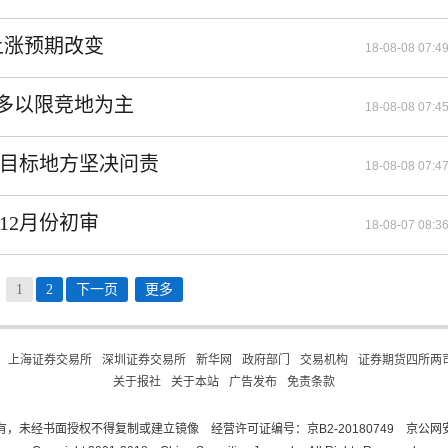
上涨预期改变
18-08-08 07:4
 多以限竞地为主
18-08-08 07:4
目标地方坚决问责
18-08-08 07:4
12月份初审
18-08-07 08:3
1
2
下一页
更多
上海证券交易所
深圳证券交易所
新华网
政府部门
交易机构
证券期货四所两
关于报社
关于本站
广告发布
免责条款
未经书面授权不得复制或建立镜像 经营许可证编号：京B2-20180749 京公网安备11