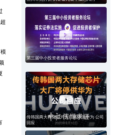
过
也超
济模
第三届中小投资者服务论坛
颖
夏
传韩国两大存储芯片大厂将停供华为 公司
有
回应