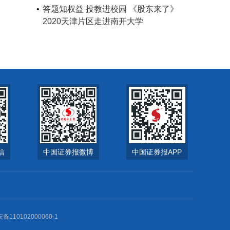
答题知权益 投教进校园 《股东来了》
2020天津片区走进南开大学
信
中国证券报微博
中国证券报APP
0102000060-1