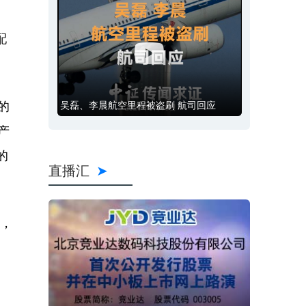
配
的
吴磊、李晨航空里程被盗刷 航司回应
产
的
直播汇
，