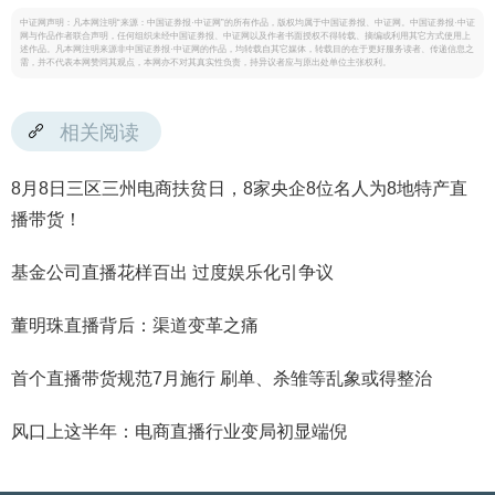
中证网声明：凡本网注明“来源：中国证券报·中证网”的所有作品，版权均属于中国证券报、中证网。中国证券报·中证
网与作品作者联合声明，任何组织未经中国证券报、中证网以及作者书面授权不得转载、摘编或利用其它方式使用上
述作品。凡本网注明来源非中国证券报·中证网的作品，均转载自其它媒体，转载目的在于更好服务读者、传递信息之
需，并不代表本网赞同其观点，本网亦不对其真实性负责，持异议者应与原出处单位主张权利。
相关阅读
8月8日三区三州电商扶贫日，8家央企8位名人为8地特产直
播带货！
基金公司直播花样百出 过度娱乐化引争议
董明珠直播背后：渠道变革之痛
首个直播带货规范7月施行 刷单、杀雏等乱象或得整治
风口上这半年：电商直播行业变局初显端倪