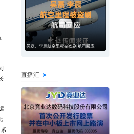
单
吴磊、李晨航空里程被盗刷 航司回应
同
直播汇
长
运
比
因系