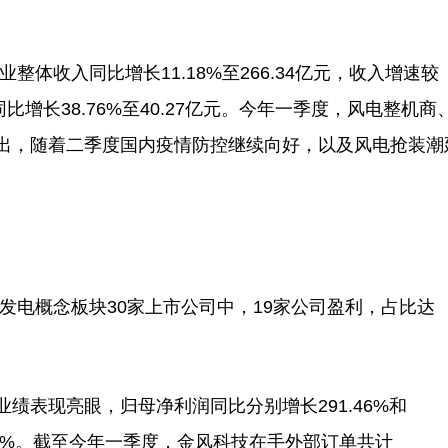
体收入同比增长11.18%至266.34亿元，收入增速较
同比增长38.76%至40.27亿元。今年一季度，风电整机商
出，随着二季度国内疫情防控继续向好，以及风电抢装潮
电概念板块30家上市公司中，19家公司盈利，占比达
表现亮眼，归母净利润同比分别增长291.46%和
0.56%。截至今年一季度，金风科技在手外部订单共计