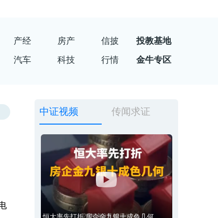
产经
房产
信披
投教基地
汽车
科技
行情
金牛专区
中证视频
传闻求证
电
恒大率先打折 房企金九银十成色几何