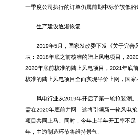
一季度公司执行的订单仍属前期中标价较低的
生产建设逐渐恢复
2019年5月，国家发改委下发《关于完善
表：2018年底之前核准的陆上风电项目，202
2020年底前核准的陆上风电项目，2021年底
核准的陆上风电项目全面实现平价上网，国家
风电行业从2019年开启了第一轮抢装潮。2
需在2020年底前并网。这将引领新一轮风电
项目共同上马。同时，今年上半年开工率不足，
年，中游制造环节将维持景气。