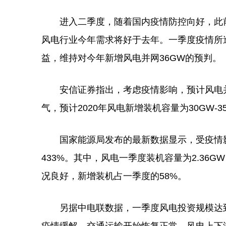
进入二季度，随着国内疫情防控向好，此前
风电行业今年需求将好于去年。一季度疫情所
益，维持对今年新增风电并网36GW的预判。
安信证券指出，考虑疫情影响，预计风电并网时
气，预计2020年风电新增装机容量为30GW-3
国家能源局发布的最新数据显示，受疫情影响
433%。其中，风电一季度装机容量为2.36
况良好，新增装机占一季度的58%。
另据中电联数据，一季度风电投资规模达到2