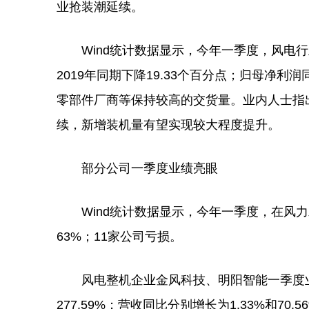
业抢装潮延续。
Wind统计数据显示，今年一季度，风电行业整
2019年同期下降19.33个百分点；归母净利润
零部件厂商等保持较高的交货量。业内人士指
续，新增装机量有望实现较大程度提升。
部分公司一季度业绩亮眼
Wind统计数据显示，今年一季度，在风力发
63%；11家公司亏损。
风电整机企业金风科技、明阳智能一季度业绩
277.59%；营收同比分别增长为1.33%和7