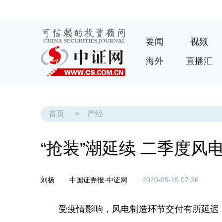
要闻
视频
海外
直播汇
首页
>
产经
“抢装”潮延续 二季度
刘杨
中国证券报·中证网
2020-05-15 07:26
受疫情影响，风电制造环节交付有所延迟，