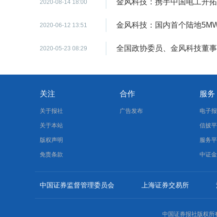
金风科技：携手中国电工开拓
2020-08-14 18:00
金风科技：国内首个陆地5M
2020-06-12 13:51
全国政协委员、金风科技董事
2020-05-23 08:29
关注
合作
服务
关于报社
广告发布
电子
关于本站
信披
版权声明
服务
免责条款
中证
中国证券监督管理委员会
上海证券交易所
中国证券报社版权所有，