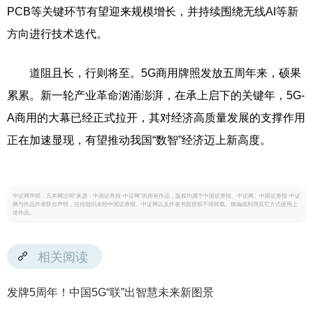
PCB等关键环节有望迎来规模增长，并持续围绕无线AI等新
方向进行技术迭代。
道阻且长，行则将至。5G商用牌照发放五周年来，硕果
累累。新一轮产业革命汹涌澎湃，在承上启下的关键年，5G-
A商用的大幕已经正式拉开，其对经济高质量发展的支撑作用
正在加速显现，有望推动我国“数智”经济迈上新高度。
中证网声明：凡本网注明“来源：中国证券报·中证网”的所有作品，版权均属于中国证券报、中证网。中国证券报·中证
网与作品作者联合声明，任何组织未经中国证券报、中证网以及作者书面授权不得转载、摘编或利用其它方式使用上
述作品。
相关阅读
发牌5周年！中国5G“联”出智慧未来新图景