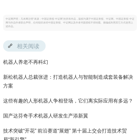
中证网声明：凡本网注明“来源：中国证券报·中证网”的所有作品，版权均属于中国证券报、中证网。中国证券报·中证
网与作品作者联合声明，任何组织未经中国证券报、中证网以及作者书面授权不得转载、摘编或利用其它方式使用上
述作品。
相关阅读
机器人养老不再科幻
新松机器人总裁张进：打造机器人与智能制造成套装备解决
方案
这些有趣的人形机器人争相登场，它们离实际应用有多远？
国产达芬奇手术机器人研发生产添新翼
技术突破“开花” 前沿赛道“展翅” 第十届上交会打造技术贸
易“新引擎”