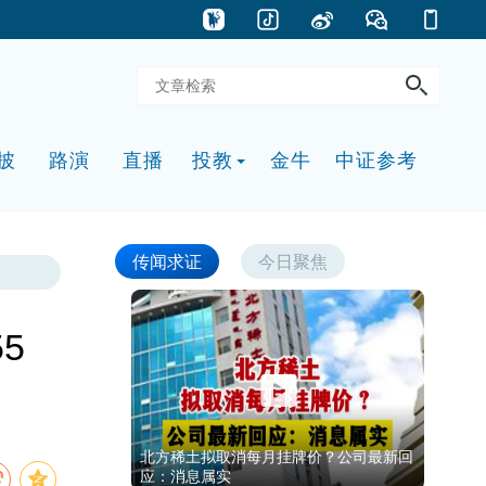
披
路演
直播
投教
金牛
中证参考
传闻求证
今日聚焦
5
北方稀土拟取消每月挂牌价？公司最新回
应：消息属实