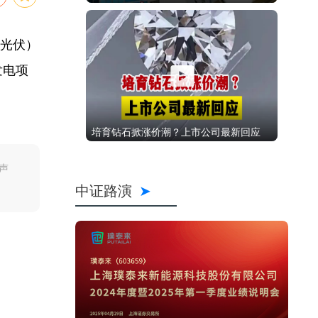
用光伏）
发电项
培育钻石掀涨价潮？上市公司最新回应
声
中证路演