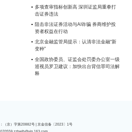
多项查审指标创新高 深圳证监局重拳打
击证券违法
阻击非法证券活动与AI诈骗 券商维护投
资者权益在行动
北京金融监管局提示：认清非法金融“新
变种”
全国政协委员、证监会处罚委办公室一级
巡视员罗卫建议：加快出台背信罪司法解
释
（京）字第20882号 |
京金信备〔2023〕1号
070559
zzbwlb@vip.163.com