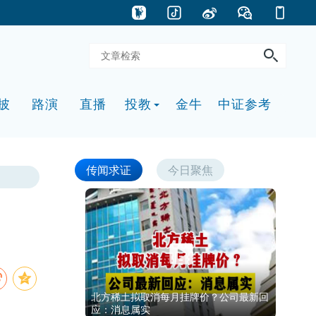
披
路演
直播
投教
金牛
中证参考
传闻求证
今日聚焦
北方稀土拟取消每月挂牌价？公司最新回
应：消息属实