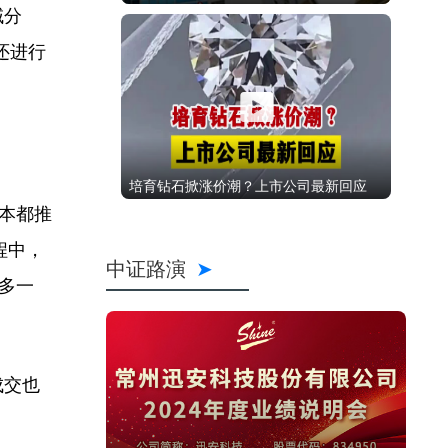
域分
还进行
培育钻石掀涨价潮？上市公司最新回应
本都推
程中，
中证路演
多一
成交也