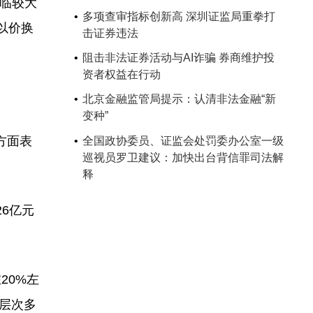
面临较大
多项查审指标创新高 深圳证监局重拳打
以价换
击证券违法
阻击非法证券活动与AI诈骗 券商维护投
资者权益在行动
北京金融监管局提示：认清非法金融“新
变种”
方面表
全国政协委员、证监会处罚委办公室一级
巡视员罗卫建议：加快出台背信罪司法解
释
6亿元
20%左
层次多