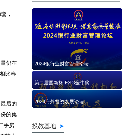
9套，
。
牌量仍在
2024银行业财富管理论坛
量相比春
第二届国新杯·ESG金牛奖
2024海外投资发展论坛
学最后的
月份的集
投教基地
二手房