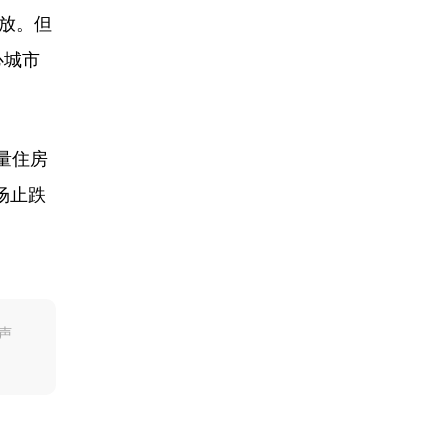
放。但
心城市
量住房
场止跌
声