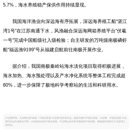
5.7%，海水养殖稳产保供作用持续显现。
我国海洋渔业向深远海有序拓展，深远海养殖工船“湛江
湾1号”在江苏南通下水，风渔融合深远海网箱养殖平台“伏羲
一号”完成中国船级社入级检验；自主研发的万吨级南极磷虾
船“福远渔9199”号从福建启航前往南极开展作业。
据介绍，我国南极秦岭站海水淡化项目取得积极进展，
海水加热、海水预处理以及产水净化系统等整体工程完成超
80%，进一步保障了极地科学考察站的生活和科研用水。
中证网声明：凡本网注明“来源：中国证券报·中证网”的所有作品，版权均属于中国证券报、中证网。中国证券报·中证
网与作品作者联合声明，任何组织未经中国证券报、中证网以及作者书面授权不得转载、摘编或利用其它方式使用上
述作品。