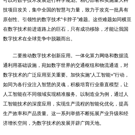
可以对数字技术发展进行科学规划。精心部署和实施重大科
技项目攻关，集中全国的智慧与力量，致力于攻克一批具有
原创性、引领性的数字技术“卡脖子”难题。这些难题如同横亘
在数字技术前进道路上的巨石，只有成功移除，才能让我国
数字技术在全球竞争中脱颖而出。
二要推动数字技术创新应用。一体化算力网络和数据流
通利用基础设施，宛如数字世界的交通枢纽和物流通道，对
数字技术的广泛应用至关重要。加快实施“人工智能+”行动，
如同为各行业注入智慧的灵魂，积极培育行业垂直模型，让
人工智能在不同领域实现精准服务。以制造业为例，通过人
工智能技术的深度应用，实现生产流程的智能化优化，提高
生产效率和产品质量。这一系列举措不断拓展产业升级和经
济增长空间，为数字技术的发展开辟广阔天地。