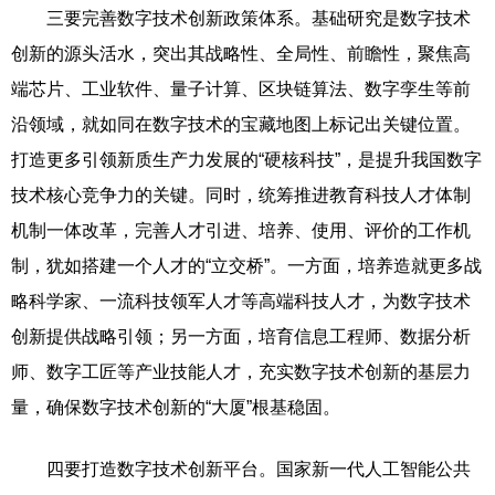
三要完善数字技术创新政策体系。基础研究是数字技术
创新的源头活水，突出其战略性、全局性、前瞻性，聚焦高
端芯片、工业软件、量子计算、区块链算法、数字孪生等前
沿领域，就如同在数字技术的宝藏地图上标记出关键位置。
打造更多引领新质生产力发展的“硬核科技”，是提升我国数字
技术核心竞争力的关键。同时，统筹推进教育科技人才体制
机制一体改革，完善人才引进、培养、使用、评价的工作机
制，犹如搭建一个人才的“立交桥”。一方面，培养造就更多战
略科学家、一流科技领军人才等高端科技人才，为数字技术
创新提供战略引领；另一方面，培育信息工程师、数据分析
师、数字工匠等产业技能人才，充实数字技术创新的基层力
量，确保数字技术创新的“大厦”根基稳固。
四要打造数字技术创新平台。国家新一代人工智能公共