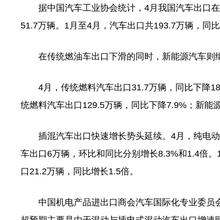
据中国汽车工业协会统计，4月我国汽车出口在外
51.7万辆。1月至4月，汽车出口共193.7万辆，同
在传统燃油车出口下滑的同时，新能源汽车则继
4月，传统燃料汽车出口31.7万辆，同比下降18
统燃料汽车出口129.5万辆，同比下降7.9%；新能源
插混汽车出口快速增长势头延续。4月，纯电动汽车
车出口6万辆，环比和同比分别增长8.3%和1.4倍。
口21.2万辆，同比增长1.5倍。
中国机电产品进出口商会汽车国际化专业委员会秘