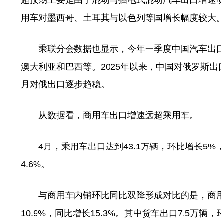
超预期主要是由于混动与插电式混动汽车出口增速
用车对墨西哥、土耳其与以色列等国增长幅度较大
乘联分会数据也显示，今年一季度中国汽车出口
澳大利亚和巴西等。2025年以来，中国对俄罗斯出
月对俄出口逐步趋稳。
从数据看，商用车出口增速远超乘用车。
4月，乘用车出口达到43.1万辆，环比增长5%，同
4.6%。
与商用车内销环比同比双降形成对比的是，商用车
10.9%，同比增长15.3%。其中货车出口7.5万辆