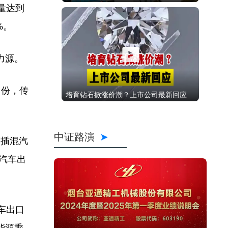
量达到
%。
力源。
月份，传
培育钻石掀涨价潮？上市公司最新回应
中证路演
而插混汽
混汽车出
车出口