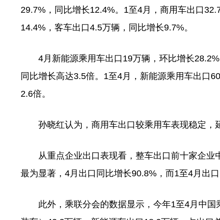
29.7%，同比增长12.4%。1至4月，商用车出口3
14.4%，客车出口4.5万辆，同比增长9.7%。
4月新能源乘用车出口19万辆，环比增长28.2%，
同比增长高达3.5倍。1至4月，新能源乘用车出口6
2.6倍。
孙晓红认为，商用车出口较乘用车表现稳定，延
从重点企业出口表现看，整车出口前十家企业中
最为显著，4月出口同比增长90.8%，而1至4月出口
此外，乘联分会的数据显示，今年1至4月中国乘用