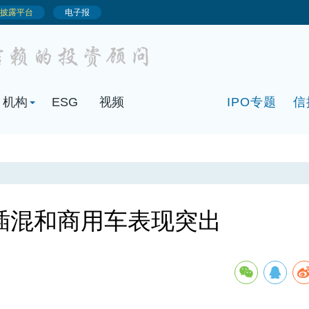
机构
ESG
视频
IPO专题
信
 插混和商用车表现突出