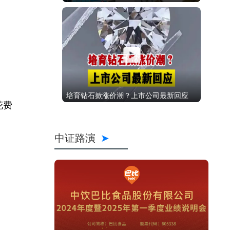
培育钻石掀涨价潮？上市公司最新回应
花费
中证路演