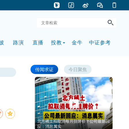
披
路演
直播
投教
金牛
中证参考
传闻求证
今日聚焦
北方稀土拟取消每月挂牌价？公司最新回
应：消息属实