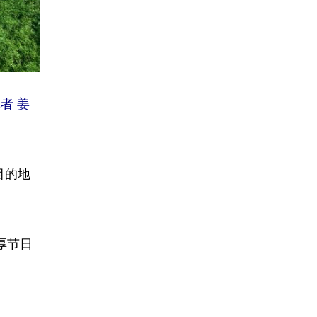
者 姜
目的地
厚节日