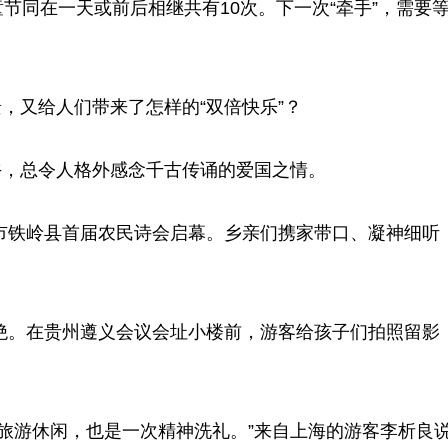
节同在一天或前后相继共有10次。下一次“牵手”，需要
，又给人们带来了怎样的“双倍快乐”？
，总令人格外感念千古传诵的爱国之情。
市铁岭县首届农民诗会启幕。乡亲们携家带口、凝神细听
。在贵州遵义会议会址小楼前，游客给孩子们拍照留影
游休闲，也是一次精神洗礼。”来自上海的游客李析良