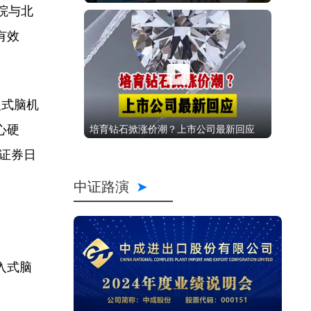
院与北
有效
入式脑机
心硬
培育钻石掀涨价潮？上市公司最新回应
证券日
中证路演
入式脑