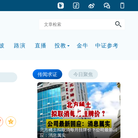
披
路演
直播
投教
金牛
中证参考
传闻求证
今日聚焦
北方稀土拟取消每月挂牌价？公司最新回
应：消息属实