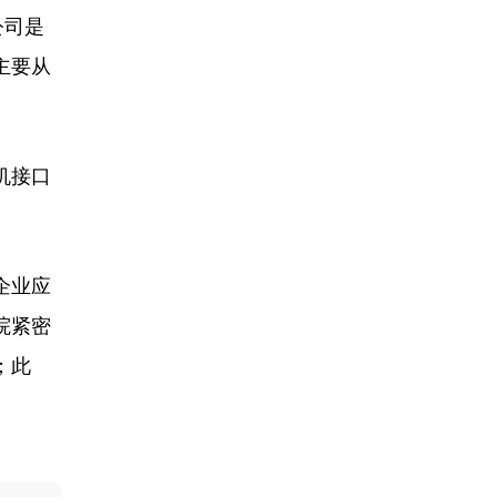
公司是
主要从
机接口
。
企业应
院紧密
；此