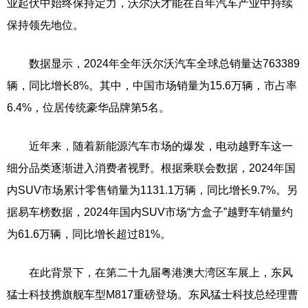
业起伏中始终保持定力，沃尔沃才能在百年汽车产业中持续
保持领先地位。
数据显示，2024年全年沃尔沃汽车全球总销量达763389
辆，同比增长8%。其中，中国市场销量为15.6万辆，市占率
6.4%，位居传统豪华品牌第5名。
近年来，随着新能源汽车市场的爆发，电动越野车这一
细分品类逐渐进入消费者视野。根据乘联会数据，2024年国
内SUV市场累计零售销量为1131.1万辆，同比增长9.7%。另
据易车榜数据，2024年国内SUV市场“方盒子”越野车销量约
为61.6万辆，同比增长超过81%。
在此背景下，在第二十九届粤港澳大湾区车展上，东风
猛士科技携旗舰车型M817重磅登场。东风猛士科技总经理曹