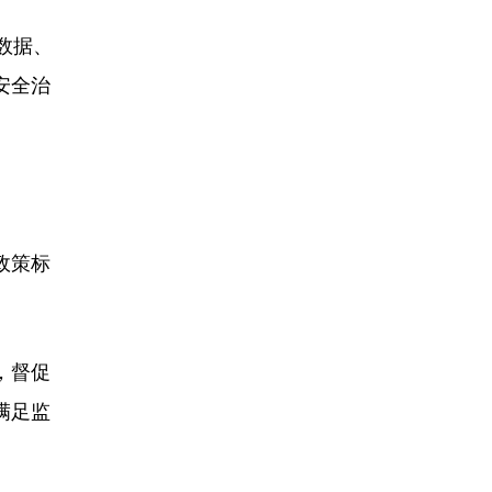
数据、
安全治
政策标
，督促
满足监