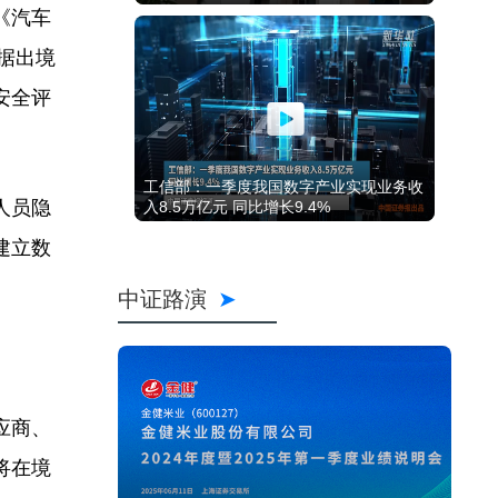
《汽车
据出境
安全评
工信部：一季度我国数字产业实现业务收
人员隐
入8.5万亿元 同比增长9.4%
建立数
中证路演
应商、
将在境