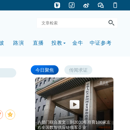
披
路演
直播
投教
金牛
中证参考
今日聚焦
传闻求证
八部门联合发文：到2030年培育100家左
右全国数智供应链领军企业