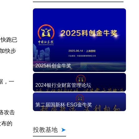
卜快跑已
将加快步
2025科创金牛奖
据，一
2024银行业财富管理论坛
第二届国新杯·ESG金牛奖
络攻击
发布的
投教基地