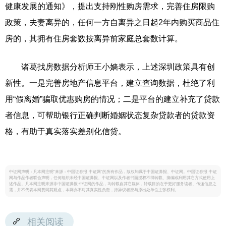
健康发展的通知》，提出支持刚性购房需求，完善住房限购
政策，夫妻离异的，任何一方自离异之日起2年内购买商品住
房的，其拥有住房套数按离异前家庭总套数计算。
诸葛找房数据分析师王小嫱表示，上述深圳政策具有创
新性。一是完善房地产信息平台，建立查询数据，杜绝了利
用“假离婚”骗取优惠购房的情况；二是平台的建立补充了贷款
者信息，可帮助银行正确判断婚姻状态复杂贷款者的贷款资
格，有助于真实落实差别化信贷。
中证网声明：凡本网注明“来源：中国证券报·中证网”的所有作品，版权均属于中国证券报、中证网。中国证券报·中证
网与作品作者联合声明，任何组织未经中国证券报、中证网以及作者书面授权不得转载、摘编或利用其它方式使用上
述作品。凡本网注明来源非中国证券报·中证网的作品，均转载自其它媒体，转载目的在于更好服务读者、传递信息之
需，并不代表本网赞同其观点，本网亦不对其真实性负责，持异议者应与原出处单位主张权利。
相关阅读