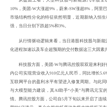
从盘面上看，大型科技股与新能源汽车股全
10%，美团-W大涨超9%，蔚来-SW涨超8%，阿
市场结构性分化的特征依然明显，近期新纳入恒生科技
强，当日分别下跌超5%和3%。
从行情驱动逻辑来看，当日港股科技股与新能
化进程加速以及车企超预期的交付数据这三大因素
科技股方面，美团-W与腾讯控股双双迎来利好催
内公司实现营业收入910亿元人民币，同比增长5
互联网平台的盈利水平有望进入修复周期。与此同时，
与大模型能力建设，其AI助手“小美”与腾讯元宝
情。腾讯控股方面，公司自5月下旬以来开启了连续