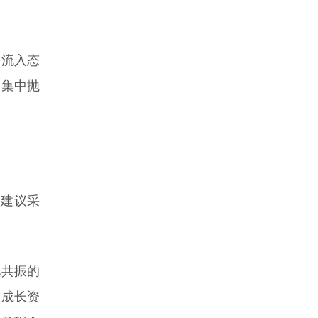
净流入态
了集中抛
，建议采
化共振的
技成长资