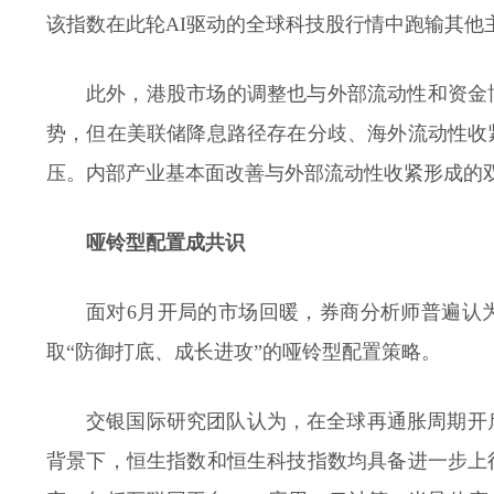
该指数在此轮AI驱动的全球科技股行情中跑输其他
此外，港股市场的调整也与外部流动性和资金博
势，但在美联储降息路径存在分歧、海外流动性收
压。内部产业基本面改善与外部流动性收紧形成的
哑铃型配置成共识
面对6月开局的市场回暖，券商分析师普遍认
取“防御打底、成长进攻”的哑铃型配置策略。
交银国际研究团队认为，在全球再通胀周期开
背景下，恒生指数和恒生科技指数均具备进一步上