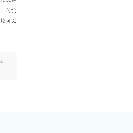
向、传统
板块可以
声