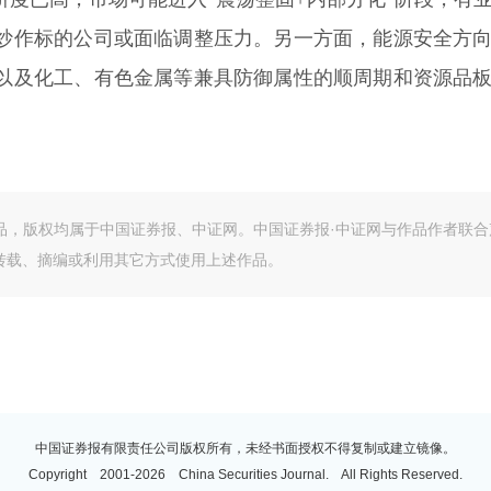
炒作标的公司或面临调整压力。另一方面，能源安全方
以及化工、有色金属等兼具防御属性的顺周期和资源品
作品，版权均属于中国证券报、中证网。中国证券报·中证网与作品作者联合
转载、摘编或利用其它方式使用上述作品。