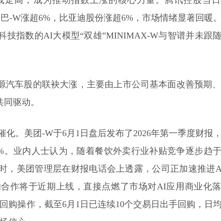
线走高，成为推动指数上涨的核心力量。腾讯控股当日
里巴巴-W涨超6%，比亚迪股份涨超6%，市场情绪显著回暖
指数的AI大模型“双雄”MINIMAX-W与智谱并未跟
源汽车股的联袂大涨，主要由上市公司基本面改善预期、
共同驱动。
化。美团-W于6月1日盘后发布了2026年第一季度财报
.6%。业内人士认为，随着餐饮外卖行业补贴竞争逐步趋
美团管理层在财报电话会上透露，公司正加速推进AI A
的合作将于近期上线，直接点燃了市场对AI应用商业化
回购操作，截至6月1日已连续10个交易日出手回购，日