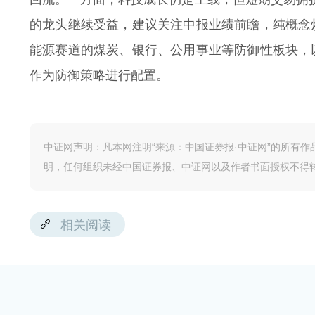
的龙头继续受益，建议关注中报业绩前瞻，纯概念
能源赛道的煤炭、银行、公用事业等防御性板块，
作为防御策略进行配置。
中证网声明：凡本网注明“来源：中国证券报·中证网”的所有
明，任何组织未经中国证券报、中证网以及作者书面授权不得
相关阅读