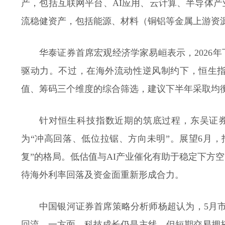
产，包括互联网平台、AI应用、云计算、半导体
流稳健资产，包括能源、材料（铜铝等金属上游资
华泰证券首席宏观经济学家易峘表示，2026
驱动力。不过，在海外流动性逆风制约下，恒生指
值、筹码三个维度的综合筛选，建议下半年采取均
针对恒生科技指数近期的筑底过程，东吴证
为“冲高回落、低位拉锯、方向未明”。展望6月
复”的格局。低估值与AI产业催化有助于稳定下方
待海外利率回落及资金面重新形成合力。
中国银河证券首席策略分析师杨超认为，5月
回流。一方面，科技成长仍是主线，但短期交易拥挤