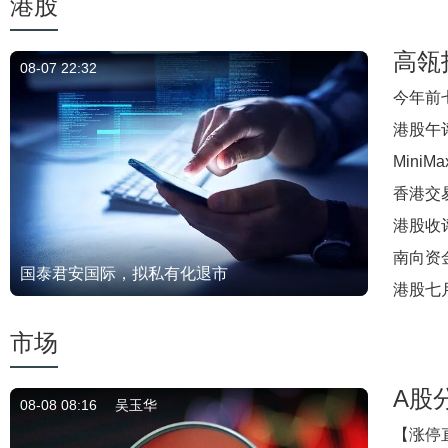
港股
高瓴
08-07 22:32
今年前七
港股午评
Mini
香港交
港股收评
南向资
国泰君安国际，拟私有化退市
港股七
市场
A股
08-08 08:16
吴玉华
【涨停