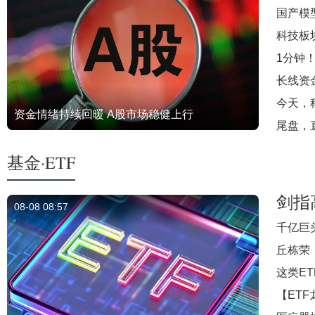
国产模
科技板
1分钟
长线资
今天，
资金情绪持续回暖 A股市场稳健上行
尾盘，
基金·ETF
剑指
08-08 08:57
千亿巨
丘栋荣
这类ET
【ET