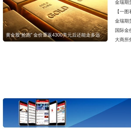
金瑞期
【一图
金瑞期
国际金
黄金股“抢跑” 金价重返4300美元后还能走多远
大商所