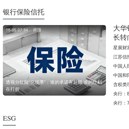
银行保险信托
大华
08-05 07:34
薛瑾
长转
星展财
江苏信
中国人
中国和
透视分红险“兑现季”：谁的承诺有超额 谁的红利
含权类理
在打折
央行：
央行：
ESG