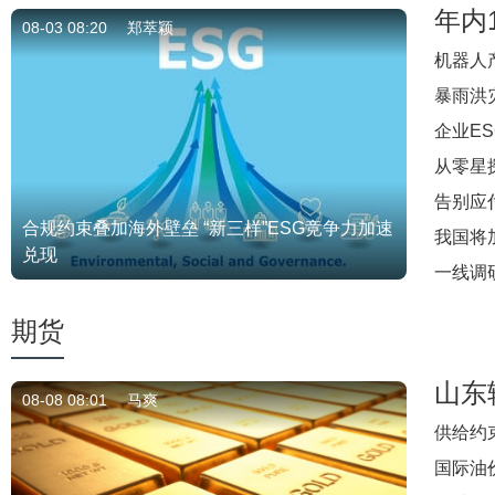
年内
08-03 08:20
郑萃颖
机器人
暴雨洪
企业E
从零星
告别应
合规约束叠加海外壁垒 “新三样”ESG竞争力加速
我国将
兑现
一线调
期货
山东
08-08 08:01
马爽
供给约
国际油