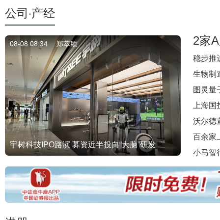
公司·产经
2家
08-08 08:34
郑萃颖
稳步推
生物制
图灵量
上海国
沃尔德
百余家
宇树科技IPO路演 募资近半投向“大脑”研发
小马智行