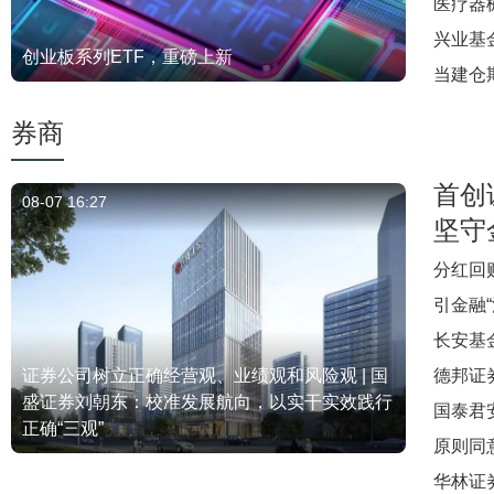
医疗器
兴业基
创业板系列ETF，重磅上新
当建仓
券商
首创
08-07 16:27
坚守
分红回
引金融
长安基
证券公司树立正确经营观、业绩观和风险观 | 国
德邦证
盛证券刘朝东：校准发展航向，以实干实效践行
国泰君
正确“三观”
原则同
华林证