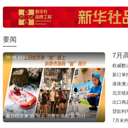
要闻
7月
08-08 15:50
权威数
新订单
港珠澳
北京链
出口商
贷款利
夏日经济乘“热”而上 消费市场向“新”而行
7月末