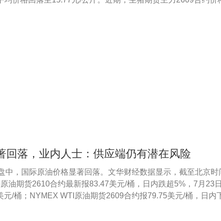
元/吨，创下上市以来新低。
著回落，业内人士：供应端仍有潜在风险
日盘中，国际原油价格显著回落。文华财经数据显示，截至北京时间
特原油期货2610合约最新报83.47美元/桶，日内跌超5%，7月23
美元/桶；NYMEX WTI原油期货2609合约报79.75美元/桶，日内
高触及93.5美元/桶。