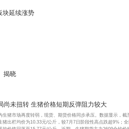
板块延续涨势
）揭晓
局尚未扭转 生猪价格短期反弹阻力较大
内生猪市场再度转弱，现货、期货价格同步承压。数据显示，截至
猪出栏均价为10.33元/公斤，较7月7日阶段性高点跌超9%；
均价格回落至15.77元/公斤。近期，生猪期货主力2609合约价