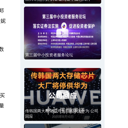
郑
安妮
数
第三届中小投资者服务论坛
买
量
传韩国两大存储芯片大厂将停供华为 公司
回应