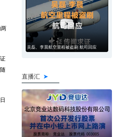
的两
吴磊、李晨航空里程被盗刷 航司回应
上证
。随
直播汇
当日