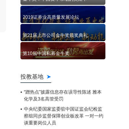
2019证券业高质量发展论坛
第21届上市公司金牛奖颁奖典礼
第10届中国私募金牛奖
投教基地
“蹭热点”披露信息存在误导性陈述 雅本
化学及3名高管受罚
中央纪委国家监委驻中国证监会纪检监
察组同步监督保障创业板改革 一对一约
谈重要岗位人员